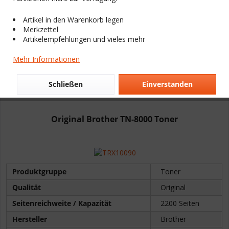
NEU
Artikel in den Warenkorb legen
Merkzettel
Artikelempfehlungen und vieles mehr
Mehr Informationen
Schließen
Einverstanden
Original Brother TN-8000 Toner
Produktgruppe
Toner
Qualität
Original
Seitenreichweite / Kapazität
2200 Seiten
Hersteller
Brother