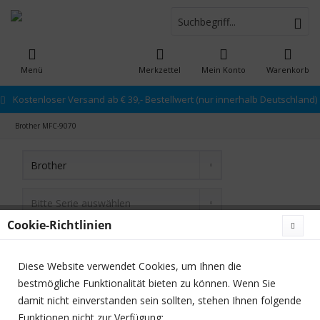
Menü
Merkzettel
Mein Konto
Warenkorb
Kostenloser Versand ab € 39,- Bestellwert (nur innerhalb Deutschland)
Brother MFC-9070
Cookie-Richtlinien
Diese Website verwendet Cookies, um Ihnen die
bestmögliche Funktionalität bieten zu können. Wenn Sie
damit nicht einverstanden sein sollten, stehen Ihnen folgende
Filtern
Funktionen nicht zur Verfügung: