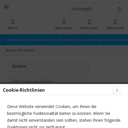
Menü
Merkzettel
Mein Konto
Warenkorb
Kostenloser Versand ab € 39,- Bestellwert (nur innerhalb Deutschland)
Brother MFC-5840CN
Cookie-Richtlinien
Diese Website verwendet Cookies, um Ihnen die
bestmögliche Funktionalität bieten zu können. Wenn Sie
damit nicht einverstanden sein sollten, stehen Ihnen folgende
Funktionen nicht zur Verfügung:
Newsletter