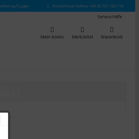
rtikel auf Lager
Kostenlose Hotline +49 30 701 739 110
Service/Hilfe
Mein Konto
Merkzettel
Warenkorb