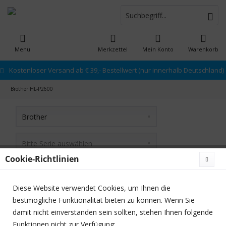
Menü
Merkzettel
Mein Konto
Warenkorb
Kostenloser Versand ab € 39,- Bestellwert (nur innerhalb Deutschland)
Brother HL-P2600
Cookie-Richtlinien
Diese Website verwendet Cookies, um Ihnen die
bestmögliche Funktionalität bieten zu können. Wenn Sie
damit nicht einverstanden sein sollten, stehen Ihnen folgende
Funktionen nicht zur Verfügung:
Newsletter