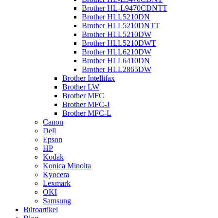
Brother HL-L9470CDNTT
Brother HLL5210DN
Brother HLL5210DNTT
Brother HLL5210DW
Brother HLL5210DWT
Brother HLL6210DW
Brother HLL6410DN
Brother HLL2865DW
Brother Intellifax
Brother LW
Brother MFC
Brother MFC-J
Brother MFC-L
Canon
Dell
Epson
HP
Kodak
Konica Minolta
Kyocera
Lexmark
OKI
Samsung
Büroartikel