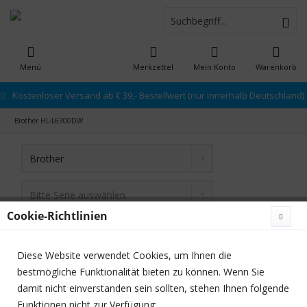
Menü
Merkzettel
Mein Konto
Warenkorb
Kostenloser Versand ab € 39,- Bestellwert (nur innerhalb Deutschland)
Brother HL-L6300DW
Cookie-Richtlinien
Diese Website verwendet Cookies, um Ihnen die
bestmögliche Funktionalität bieten zu können. Wenn Sie
damit nicht einverstanden sein sollten, stehen Ihnen folgende
Filtern
Funktionen nicht zur Verfügung: