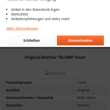
NEU
Artikel in den Warenkorb legen
Merkzettel
Artikelempfehlungen und vieles mehr
Mehr Informationen
Schließen
Einverstanden
Original Brother TN-3480 Toner
Produktgruppe
Toner
Qualität
Original
Seitenreichweite / Kapazität
8000 Seiten
Hersteller
Brother