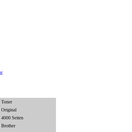
r
Toner
Original
4000 Seiten
Brother