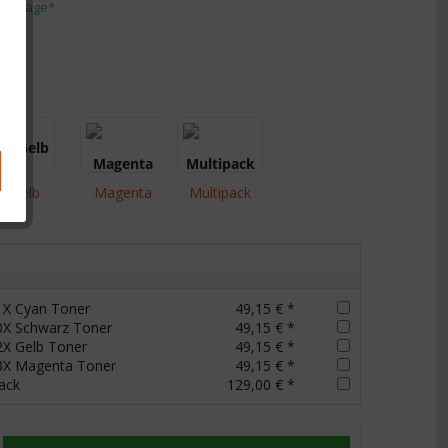
 1-3 Tage*
Gelb
Magenta
Multipack
1X Cyan Toner
49,15 € *
0X Schwarz Toner
49,15 € *
2X Gelb Toner
49,15 € *
3X Magenta Toner
49,15 € *
ack
129,00 € *