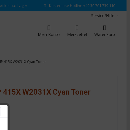
rtikel auf Lager
Kostenlose Hotline +49 30 701 739 110
Service/Hilfe
Mein Konto
Merkzettel
Warenkorb
 HP 415X W2031X Cyan Toner
P 415X W2031X Cyan Toner