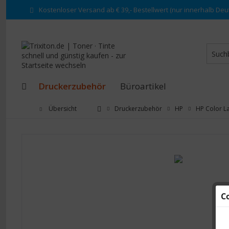
Kostenloser Versand ab € 39,- Bestellwert (nur innerhalb Deu
Druckerzubehör
Büroartikel
Übersicht
Druckerzubehör
HP
HP Color La
C