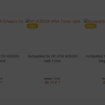
NEU
NEU
 415X W2030X
Kompatibel für HP 415X W2032X
Kompatibel 
oner
Gelb Toner
Mag
ück
Inhalt
1 Stück
I
 *
49,15 € *
4