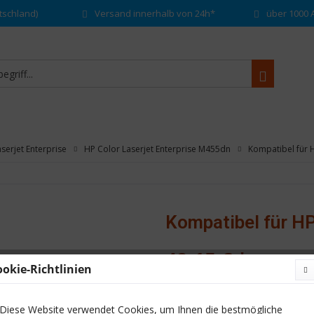
tschland)
Versand innerhalb von 24h*
über 1000 A
serjet Enterprise
HP Color Laserjet Enterprise M455dn
Kompatibel für
Kompatibel für H
49,15 € *
ookie-Richtlinien
Inhalt:
1 Stück
inkl. MwSt.
zzgl. Versandkosten
Diese Website verwendet Cookies, um Ihnen die bestmögliche