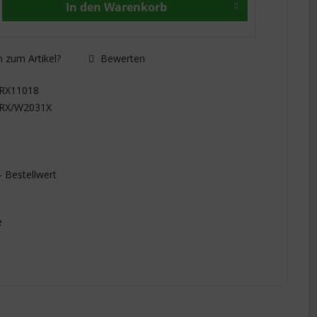
In den
Warenkorb
 zum Artikel?
Bewerten
RX11018
RX/W2031X
- Bestellwert
e