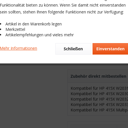
Sofort versandfertig, Lieferzeit:
Funktionalität bieten zu können. Wenn Sie damit nicht einverstanden
Produktvarianten
sein sollten, stehen Ihnen folgende Funktionen nicht zur Verfügung:
Artikel in den Warenkorb legen
Kompatibel Produkte
Merkzettel
Artikelempfehlungen und vieles mehr
Mehr Informationen
Schließen
Einverstanden
Cyan
Schwarz
Zubehör direkt mitbestellen
Kompatibel für HP 415X W203
Kompatibel für HP 415X W203
Kompatibel für HP 415X W203
Kompatibel für HP 415X W203
Kompatibel für HP 415X Multip