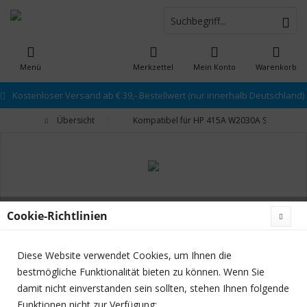
Menü
Merkzettel
Mein Konto
Warenkorb
Kostenloser Versand ab € 39,- Bestellwert (nur innerhalb Deutschland)
Übersicht
Kompatibel für HP 415A W2030A Schwarz To
Cookie-Richtlinien
Diese Website verwendet Cookies, um Ihnen die
bestmögliche Funktionalität bieten zu können. Wenn Sie
damit nicht einverstanden sein sollten, stehen Ihnen folgende
Funktionen nicht zur Verfügung: