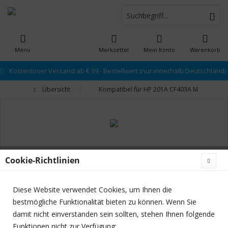
Menü
Merkzettel
Mein Konto
Warenkorb
Kostenloser Versand ab € 39,- Bestellwert (nur innerhalb Deutschland)
Übersicht
Kompatibel für HP 201A CF403A Magenta To
Cookie-Richtlinien
Diese Website verwendet Cookies, um Ihnen die
bestmögliche Funktionalität bieten zu können. Wenn Sie
damit nicht einverstanden sein sollten, stehen Ihnen folgende
Funktionen nicht zur Verfügung: