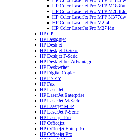
HP Color LaserJet Pro MFP M182nw
HP Color LaserJet Pro MFP M183fw
HP Color LaserJet Pro MFP M283fdn
HP Color LaserJet Pro MFP M377dw
HP Color LaserJet Pro M254n
HP Color LaserJet Pro M274dn
HP CP
HP Designjet
HP Deskjet
HP Deskjet D-Serie
HP Deskjet F-Serie
HP Deskjet Ink Advantage
HP Deskwriter
HP Digital Copier
HP ENVY
HP Fax
HP LaserJet
HP LaserJet Enterprise
HP LaserJet M-Serie
HP Laserjet MFP
HP LaserJet P-Serie
HP Laserjet Pro
HP Officejet
HP Officejet Enterprise
HP Officejet Pro