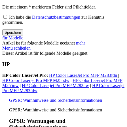
Die mit einem * markierten Felder sind Pflichtfelder.
Ich habe die
Datenschutzbestimmungen
zur Kenntnis
genommen.
Speichern
für Modelle
Artikel ist für folgende Modelle geeignet
mehr
Menü schließen
Dieser Artikel ist für folgende Modelle geeignet
HP
HP Color LaserJet Pro:
HP Color LaserJet Pro MFP M283fdn
|
HP Color Laserjet Pro MFP M255dw
|
HP Color Laserjet Pro MFP
M255nw
|
HP Color Laserjet Pro MFP M282nw
|
HP Color Laserjet
Pro MFP M283fdw
|
GPSR: Warnhinweise und Sicherheitsinformationen
GPSR: Warnhinweise und Sicherheitsinformationen
GPSR: Warnungen und