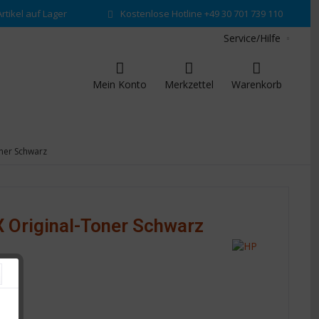
rtikel auf Lager
Kostenlose Hotline +49 30 701 739 110
Service/Hilfe
Mein Konto
Merkzettel
Warenkorb
ner Schwarz
 Original-Toner Schwarz