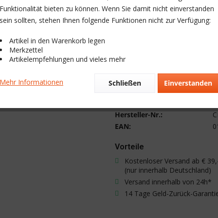
Versandkostenfrei
Funktionalität bieten zu können. Wenn Sie damit nicht einverstanden
Sofort versandfertig, Lieferzeit:
sein sollten, stehen Ihnen folgende Funktionen nicht zur Verfügung:
Artikel in den Warenkorb legen
Merkzettel
Artikelempfehlungen und vieles mehr
Fragen
Vergleichen
Merken
Mehr Informationen
Schließen
Einverstanden
Artikel-Nr.:
T
Hersteller-Nr.:
C
EAN:
0
Vorteile
Kostenloser Versand ab € 39,
(nur innerhalb Deutschland)
Versand innerhalb von 24h*
14 Tage Geld-Zurück-Garanti