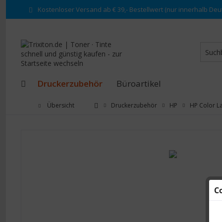
Kostenloser Versand ab € 39,- Bestellwert (nur innerhalb Deu
Druckerzubehör
Büroartikel
Übersicht
Druckerzubehör
HP
HP Color La
C