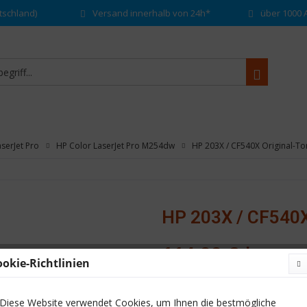
tschland)
Versand innerhalb von 24h*
über 1000 A
serJet Pro
HP Color LaserJet Pro M254dw
HP 203X / CF540X Original-To
HP 203X / CF540X
114,99 € *
ookie-Richtlinien
Inhalt:
1 Stück
inkl. MwSt.
zzgl. Versandkosten
Diese Website verwendet Cookies, um Ihnen die bestmögliche