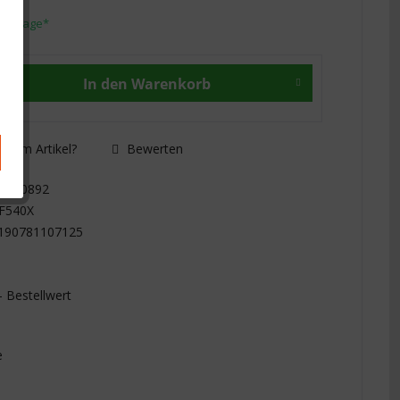
 1-3 Tage*
In den
Warenkorb
 zum Artikel?
Bewerten
RX10892
F540X
190781107125
- Bestellwert
e