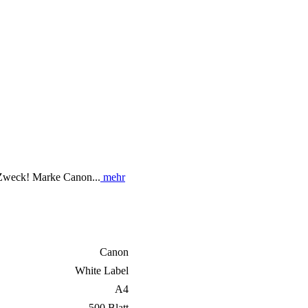
 Zweck! Marke Canon...
mehr
Canon
White Label
A4
500 Blatt