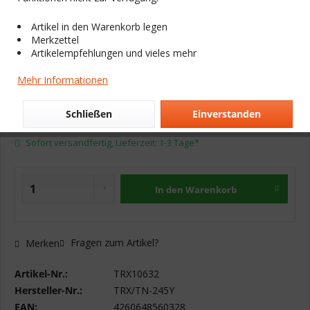
Trixiton Toner ersetzt Brother TN-
Artikel in den Warenkorb legen
Merkzettel
245Y
Artikelempfehlungen und vieles mehr
23,54 € *
Mehr Informationen
Inhalt:
1 Stück
Schließen
Einverstanden
inkl. MwSt.
zzgl. Versandkosten
Sofort versandfertig, Lieferzeit: 1-3 Tage*
In den
Warenkorb
Fragen zum Artikel?
Merken
Artikel-Nr.:
TRX10632
Hersteller-Nr.:
TRX/TN-245Y
EAN:
4260648560328