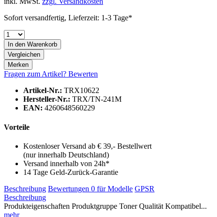
inkl. MwSt.
zzgl. Versandkosten
Sofort versandfertig, Lieferzeit: 1-3 Tage*
In den
Warenkorb
Vergleichen
Merken
Fragen zum Artikel?
Bewerten
Artikel-Nr.:
TRX10622
Hersteller-Nr.:
TRX/TN-241M
EAN:
4260648560229
Vorteile
Kostenloser Versand ab € 39,- Bestellwert
(nur innerhalb Deutschland)
Versand innerhalb von 24h*
14 Tage Geld-Zurück-Garantie
Beschreibung
Bewertungen
0
für Modelle
GPSR
Beschreibung
Produkteigenschaften Produktgruppe Toner Qualität Kompatibel...
mehr