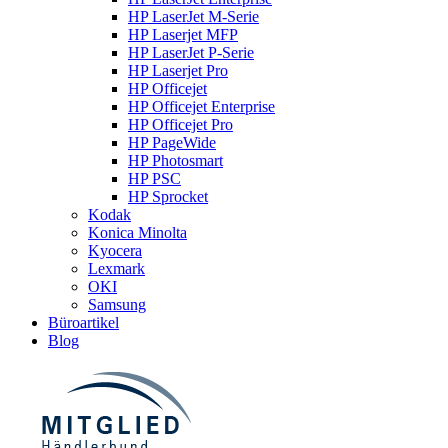
HP LaserJet M-Serie
HP Laserjet MFP
HP LaserJet P-Serie
HP Laserjet Pro
HP Officejet
HP Officejet Enterprise
HP Officejet Pro
HP PageWide
HP Photosmart
HP PSC
HP Sprocket
Kodak
Konica Minolta
Kyocera
Lexmark
OKI
Samsung
Büroartikel
Blog