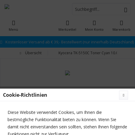
Menü
Merkzettel
Mein Konto
Warenkorb
Kostenloser Versand ab € 39,- Bestellwert (nur innerhalb Deutschland)
Übersicht
Kyocera TK-5150C Toner Cyan 10.000 Seiten
Cookie-Richtlinien
Diese Website verwendet Cookies, um Ihnen die
bestmögliche Funktionalität bieten zu können. Wenn Sie
damit nicht einverstanden sein sollten, stehen Ihnen folgende
Funktionen nicht zur Verfügung: